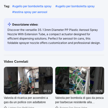
Tag:
#
ugello per bomboletta spray
#
ugello per bomboletta spray
#
testina spray per aerosol
Descrizione video:
Discover the versatile 35.13mm Diameter PP Plastic Aerosol Spray
Nozzle With Extension Tube, a compact actuator designed for
efficient dispensing solutions. Perfect for aerosol tin cans, this
foldable sprayer nozzle offers customization and professional design.
Video Correlati
00:15
00:29
Valvola di ricarica per accendini a
Valvola per bombola di gas da pesca
gas da un pollice con adattatore
per barbecue resistente alla
corrosione con molla in acciaio
Lighter Gas Refill Valve
Butane Gas Stove Valve