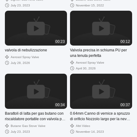
inossidabile
July 23, 2023
November 15, 2022
00:23
00:12
valvola di nebulizzazione
Valvola precisa in schiuma PU per
una tenuta perfetta
Aerosol Spray Valve
Aerosol Spray Valve
July 28, 2026
April 30, 2026
00:34
00:37
Barattoli di latta per gas butano con
0.64mm Canno di vernice a spruzzo
riscaldatore portatile con valvola per
di orificio Nozzolo largo per la neve
fornello a gas Per cucinare e
aerosol
Butane Gas Stove Valve
Altri Video
barbecue
July 23, 2023
November 14, 2023