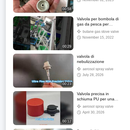
November 02, 2023
laccata trasparente
00:58
Valvola per bombola di
gas da pesca per
barbecue resistente alla
butane gas stove valve
corrosione con molla in
November 15, 2022
acciaio inossidabile
00:29
valvola di
nebulizzazione
aerosol spray valve
July 28, 2026
00:23
Valvola precisa in
schiuma PU per una
tenuta perfetta
aerosol spray valve
April 30, 2026
00:12