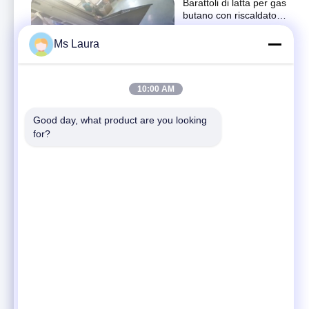
Barattoli di latta per gas
butano con riscaldatore
portatile con valvola per
butane gas stove valve
fornello a gas Per
Ms Laura
July 23, 2023
cucinare e barbecue
00:34
10:00 AM
0.64mm Canno di
vernice a spruzzo di
orificio Nozzolo largo
Good day, what product are you looking 
Altri video
per la neve aerosol
for?
November 14, 2023
00:37
Tipo diritto cartuccia
della parete del gas del
butano di 220g facile
cartuccia del gas del
trasportare
butano
April 18, 2023
02:12
Azionatore compatto
con la soluzione
d'erogazione versatile
folder sprayhead
del tubo di prolunga