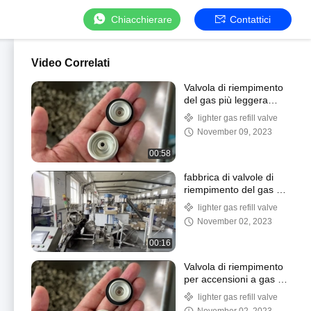
Chiacchierare
Contattici
Video Correlati
Valvola di riempimento
del gas più leggera
Valvola di gas più
lighter gas refill valve
leggera Valvola di gas
November 09, 2023
più leggera
00:58
fabbrica di valvole di
riempimento del gas per
accendini
lighter gas refill valve
November 02, 2023
00:16
Valvola di riempimento
per accensioni a gas di
plastica con tazza di
lighter gas refill valve
montaggio in latta