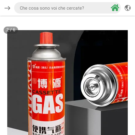
2
/
6