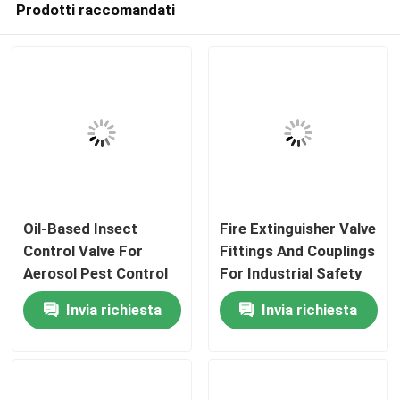
Prodotti raccomandati
Oil-Based Insect
Fire Extinguisher Valve
Control Valve For
Fittings And Couplings
Aerosol Pest Control
For Industrial Safety
Casa
Spray, Precision
Equipment, Durable
Invia richiesta
Invia richiesta
Dispensing
Pressure Connection
Prodotti
Component For
Components For
Household And
Emergency Fire
Agricultural Pest
Protection Systems
Video