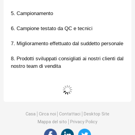
5. Campionamento
Valvola lubrificante WD 40
6. Campione testato da QC e tecnici
Valvola aerosol dosata
7. Miglioramento effettuato dal suddetto personale
Valvola di spruzzatura per il corpo
8. Prodotti sviluppati consigliati ai nostri clienti dal
nostro team di vendita
Valvola di spruzzo a schiuma per rasatura
Valvola di spruzzo per detergente a schiuma
Borsa aerosol sulla valvola
Casa
Circa noi
Contattaci
Desktop Site
Mappa del sito
Privacy Policy
Attuatore aerosol