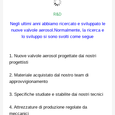
Valvola della cartuccia del gas
R&D
Negli ultimi anni abbiamo ricercato e sviluppato le
Valvola di ricarica per accendigas
nuove valvole aerosol.Normalmente, la ricerca e
lo sviluppo si sono svolti come segue
Valvola per accendini a gas butanico
1. Nuove valvole aerosol progettate dai nostri
Bombola di gas butano
progettisti
2. Materiale acquistato dal nostro team di
Valvola di attivazione del kit MDF
approvvigionamento
3. Specifiche studiate e stabilite dai nostri tecnici
Valvola della pittura di spruzzo
4. Attrezzature di produzione regolate da
Valvola di pulizia del carburatore
meccanici