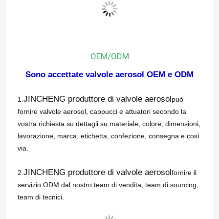
Circa noi
OEM/ODM
Giro della fabbrica
Sono accettate valvole aerosol OEM e ODM
Controllo di qualità
JINCHENG produttore di valvole aerosol
1.
può
fornire valvole aerosol, cappucci e attuatori secondo la
Contatto Stati Uniti
vostra richiesta su dettagli su materiale, colore, dimensioni,
lavorazione, marca, etichetta, confezione, consegna e così
via.
Notizie
JINCHENG produttore di valvole aerosol
2.
fornire il
Casi
servizio ODM dal nostro team di vendita, team di sourcing,
team di tecnici.
Valvola a gas del butano