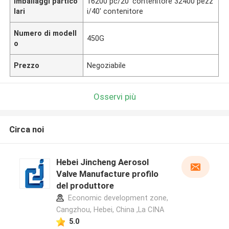
Imballaggi partico
16200 pc/20' contenitore 32400 pezz
lari
i/40' contenitore
Numero di modell
450G
o
Prezzo
Negoziabile
Osservi più
Circa noi
Hebei Jincheng Aerosol
Valve Manufacture profilo
del produttore
Economic development zone,
Cangzhou, Hebei, China ,La CINA
5.0