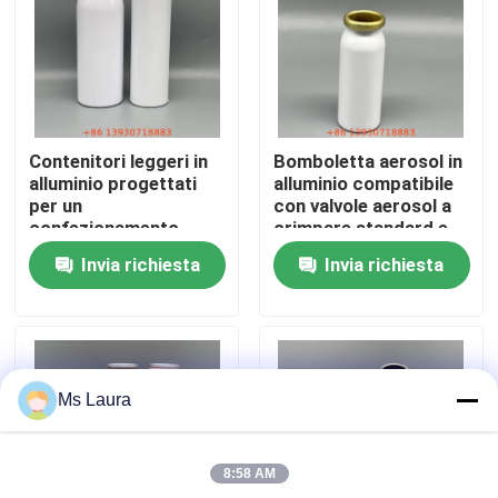
Circa noi
Giro della fabbrica
Contenitori leggeri in
Bomboletta aerosol in
alluminio progettati
alluminio compatibile
Controllo di qualità
per un
con valvole aerosol a
confezionamento
crimpare standard e
sicuro di aerosol
cappucci spray
Invia richiesta
Invia richiesta
Contatto Stati Uniti
Notizie
Ms Laura
Casi
8:58 AM
Valvola a gas del butano