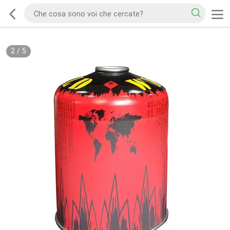
2
/
5