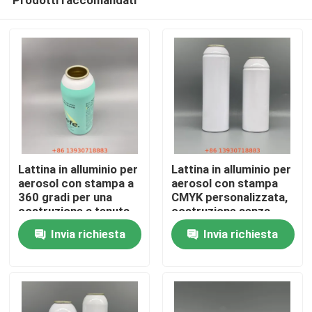
Lattina in alluminio per
Lattina in alluminio per
aerosol con stampa a
aerosol con stampa
360 gradi per una
CMYK personalizzata,
costruzione a tenuta
costruzione senza
Casa
stagna senza
saldature a prova di
Invia richiesta
Invia richiesta
interruzioni e
perdite e materiale
proprietà barriera
infinitamente
Prodotti
superiori
riciclabile
Video