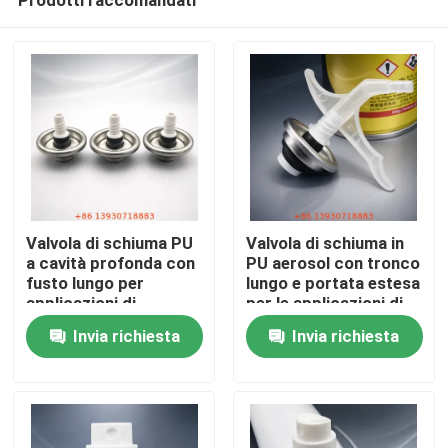
Valvola di schiuma PU
Valvola di schiuma in
a cavità profonda con
PU aerosol con tronco
fusto lungo per
lungo e portata estesa
applicazioni di
per le applicazioni di
Casa
schiuma ad alta
schiuma ad alta
Invia richiesta
Invia richiesta
pressione da un
pressione
pollice
Prodotti
Video