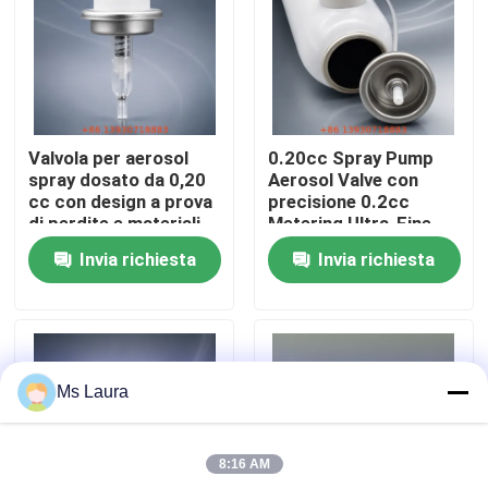
Circa noi
Giro della fabbrica
Valvola per aerosol
0.20cc Spray Pump
spray dosato da 0,20
Aerosol Valve con
Controllo di qualità
cc con design a prova
precisione 0.2cc
di perdite e materiali
Metering Ultra-Fine
di grado medico per
Mist Nozzle e
Invia richiesta
Invia richiesta
un dosaggio di
Compatibilità Bag-on-
Contatto Stati Uniti
precisione
Valve
Notizie
Ms Laura
Casi
8:16 AM
Valvola a gas del butano