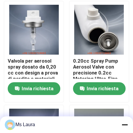
Circa noi
Giro della fabbrica
Controllo di qualità
Valvola per aerosol
0.20cc Spray Pump
spray dosato da 0,20
Aerosol Valve con
cc con design a prova
precisione 0.2cc
Contatto Stati Uniti
di perdite e materiali
Metering Ultra-Fine
di grado medico per
Mist Nozzle e
Invia richiesta
Invia richiesta
un dosaggio di
Compatibilità Bag-on-
Notizie
precisione
Valve
Casi
Ms Laura
Valvola a gas del butano