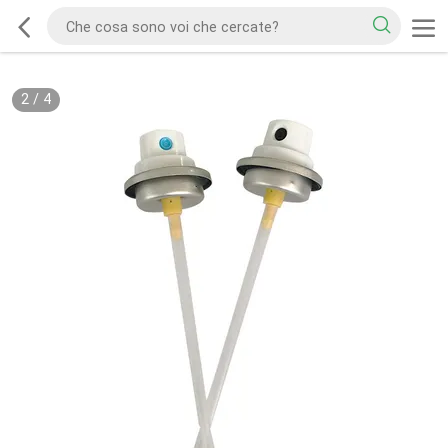
2
/
4