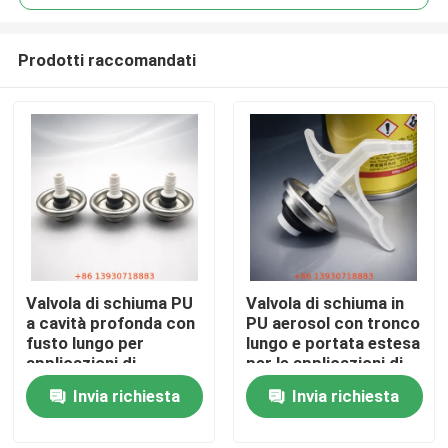
Prodotti raccomandati
Valvola di schiuma PU
Valvola di schiuma in
Casa
a cavità profonda con
PU aerosol con tronco
fusto lungo per
lungo e portata estesa
applicazioni di
per le applicazioni di
Prodotti
schiuma ad alta
schiuma ad alta
Invia richiesta
Invia richiesta
pressione da un
pressione
pollice
Video